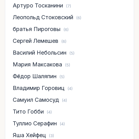
Артуро Тосканини
(7)
Леопольд Стоковский
(6)
братья Пироговы
(6)
Сергей Лемешев
(6)
Василий Небольсин
(5)
Мария Максакова
(5)
Фёдор Шаляпин
(5)
Владимир Горовиц
(4)
Самуил Самосуд
(4)
Тито Гобби
(4)
Туллио Серафин
(4)
Яша Хейфец
(3)