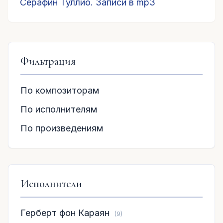
Серафин Туллио. Записи в mp3
Фильтрация
По композиторам
По исполнителям
По произведениям
Исполнители
Герберт фон Караян
(9)