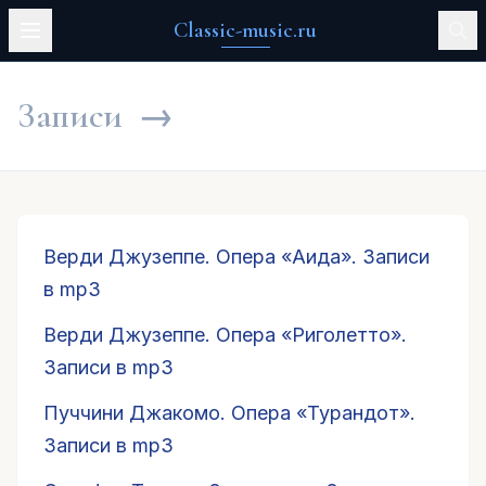
Classic-music.ru
Записи
→
Верди Джузеппе. Опера «Аида». Записи
в mp3
Верди Джузеппе. Опера «Риголетто».
Записи в mp3
Пуччини Джакомо. Опера «Турандот».
Записи в mp3