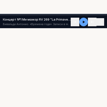
Концерт №1 Ми мажор RV 269 "La Primavera" ("Весна") (I - Allegro)
Вивальди Антонио. «Времена года». Записи в mp3
Classic-music.ru
Классическая музыка,
персоналии и произведения