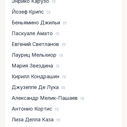
Энрико Карузо
(1)
Йозеф Крипс
(1)
Беньямино Джильи
(1)
Паскуале Амато
(1)
Евгений Светланов
(1)
Лауриц Мельхиор
(1)
Мария Звездина
(1)
Кирилл Кондрашин
(1)
Джузеппе Де Лука
(1)
Александр Мелик-Пашаев
(1)
Антонио Кортис
(1)
Лиза Делла Каза
(1)