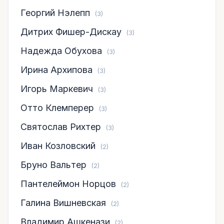
Георгий Нэлепп
(3)
Дитрих Фишер-Дискау
(3)
Надежда Обухова
(3)
Ирина Архипова
(3)
Игорь Маркевич
(3)
Отто Клемперер
(3)
Святослав Рихтер
(3)
Иван Козловский
(2)
Бруно Вальтер
(2)
Пантелеймон Норцов
(2)
Галина Вишневская
(2)
Владимир Ашкенази
(2)