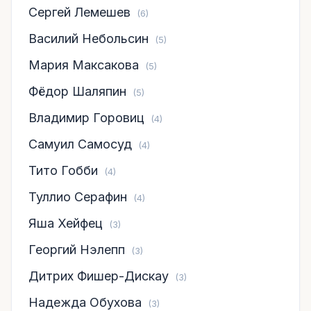
Сергей Лемешев
(6)
Василий Небольсин
(5)
Мария Максакова
(5)
Фёдор Шаляпин
(5)
Владимир Горовиц
(4)
Самуил Самосуд
(4)
Тито Гобби
(4)
Туллио Серафин
(4)
Яша Хейфец
(3)
Георгий Нэлепп
(3)
Дитрих Фишер-Дискау
(3)
Надежда Обухова
(3)