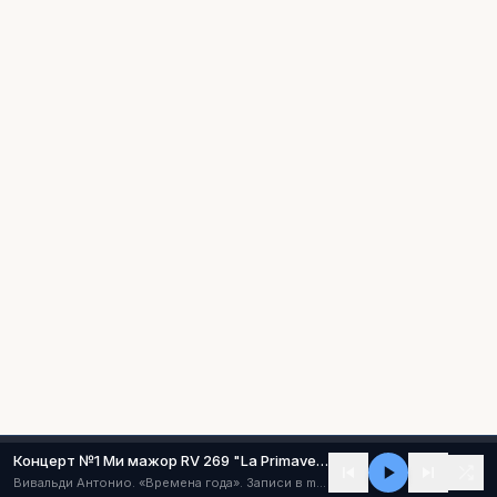
Концерт №1 Ми мажор RV 269 "La Primavera" ("Весна") (I - Allegro)
Вивальди Антонио. «Времена года». Записи в mp3