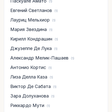
Паскуале Амато
(1)
Евгений Светланов
(1)
Лауриц Мельхиор
(1)
Мария Звездина
(1)
Кирилл Кондрашин
(1)
Джузеппе Де Лука
(1)
Александр Мелик-Пашаев
(1)
Антонио Кортис
(1)
Лиза Делла Каза
(1)
Виктор Де Сабата
(1)
Зара Долуханова
(1)
Риккардо Мути
(1)