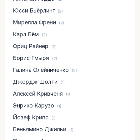
Юсси Бьёрлинг
(2)
Мирелла Френи
(2)
Карл Бём
(2)
Фриц Райнер
(2)
Борис Гмыря
(2)
Галина Олейниченко
(2)
Джордж Шолти
(1)
Алексей Кривченя
(1)
Энрико Карузо
(1)
Йозеф Крипс
(1)
Беньямино Джильи
(1)