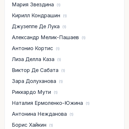
Мария Звездина
(1)
Кирилл Кондрашин
(1)
Джузеппе Де Лука
(1)
Александр Мелик-Пашаев
(1)
Антонио Кортис
(1)
Лиза Делла Каза
(1)
Виктор Де Сабата
(1)
Зара Долуханова
(1)
Риккардо Мути
(1)
Наталия Ермоленко-Южина
(1)
Антонина Нежданова
(1)
Борис Хайкин
(1)