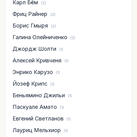
Карл Бём
(2)
Фриц Райнер
(2)
Борис Гмыря
(2)
Галина Олейниченко
(2)
Джордж Шолти
(1)
Алексей Кривченя
(1)
Энрико Карузо
(1)
Йозеф Крипс
(1)
Беньямино Джильи
(1)
Паскуале Амато
(1)
Евгений Светланов
(1)
Лауриц Мельхиор
(1)