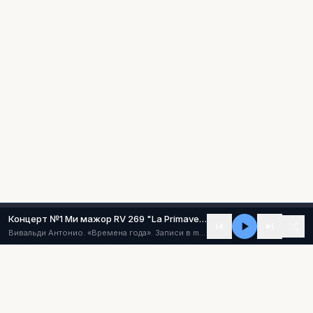
Концерт №1 Ми мажор RV 269 "La Primavera" ("Весна") (I - Allegro)
Вивальди Антонио. «Времена года». Записи в mp3