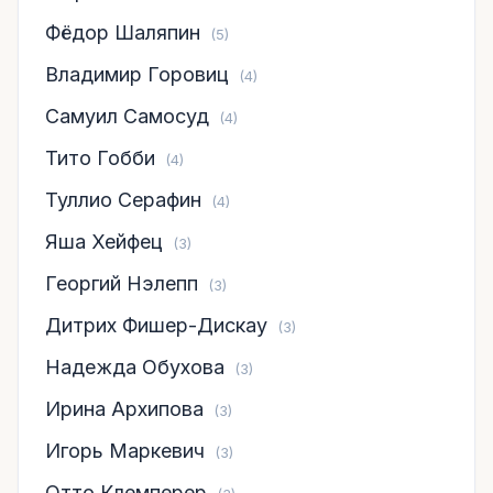
Фёдор Шаляпин
(5)
Владимир Горовиц
(4)
Самуил Самосуд
(4)
Тито Гобби
(4)
Туллио Серафин
(4)
Яша Хейфец
(3)
Георгий Нэлепп
(3)
Дитрих Фишер-Дискау
(3)
Надежда Обухова
(3)
Ирина Архипова
(3)
Игорь Маркевич
(3)
Отто Клемперер