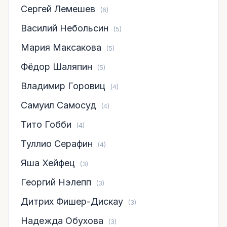
Сергей Лемешев
(6)
Василий Небольсин
(5)
Мария Максакова
(5)
Фёдор Шаляпин
(5)
Владимир Горовиц
(4)
Самуил Самосуд
(4)
Тито Гобби
(4)
Туллио Серафин
(4)
Яша Хейфец
(3)
Георгий Нэлепп
(3)
Дитрих Фишер-Дискау
(3)
Надежда Обухова
(3)