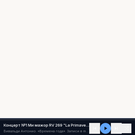
Концерт №1 Ми мажор RV 269 "La Primavera" ("Весна") (I - Allegro)
Вивальди Антонио. «Времена года». Записи в mp3