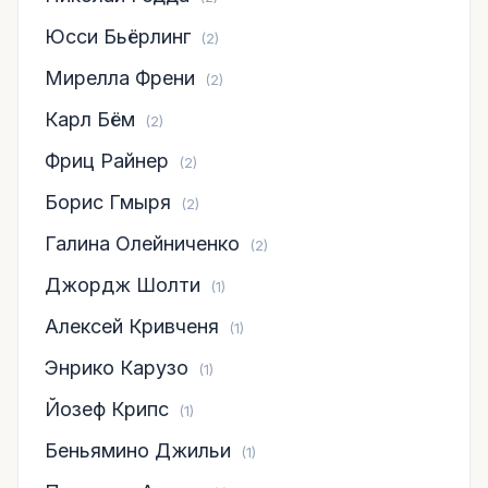
Юсси Бьёрлинг
(2)
Мирелла Френи
(2)
Карл Бём
(2)
Фриц Райнер
(2)
Борис Гмыря
(2)
Галина Олейниченко
(2)
Джордж Шолти
(1)
Алексей Кривченя
(1)
Энрико Карузо
(1)
Йозеф Крипс
(1)
Беньямино Джильи
(1)