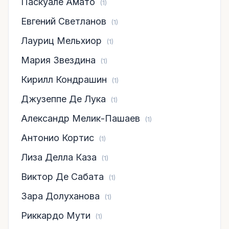
Паскуале Амато
(1)
Евгений Светланов
(1)
Лауриц Мельхиор
(1)
Мария Звездина
(1)
Кирилл Кондрашин
(1)
Джузеппе Де Лука
(1)
Александр Мелик-Пашаев
(1)
Антонио Кортис
(1)
Лиза Делла Каза
(1)
Виктор Де Сабата
(1)
Зара Долуханова
(1)
Риккардо Мути
(1)