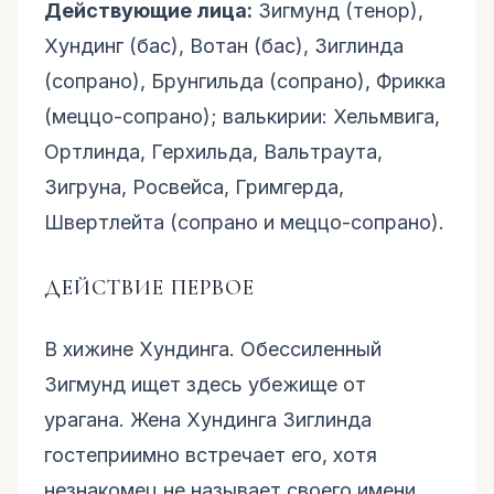
Действующие лица:
Зигмунд (тенор),
Хундинг (бас), Вотан (бас), Зиглинда
(сопрано), Брунгильда (сопрано), Фрикка
(меццо-сопрано); валькирии: Хельмвига,
Ортлинда, Герхильда, Вальтраута,
Зигруна, Росвейса, Гримгерда,
Швертлейта (сопрано и меццо-сопрано).
ДЕЙСТВИЕ ПЕРВОЕ
В хижине Хундинга. Обессиленный
Зигмунд ищет здесь убежище от
урагана. Жена Хундинга Зиглинда
гостеприимно встречает его, хотя
незнакомец не называет своего имени.