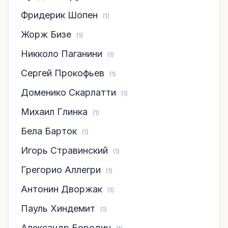
Фридерик Шопен
(1)
Жорж Бизе
(1)
Никколо Паганини
(1)
Сергей Прокофьев
(1)
Доменико Скарлатти
(1)
Михаил Глинка
(1)
Бела Барток
(1)
Игорь Стравинский
(1)
Грегорио Аллегри
(1)
Антонин Дворжак
(1)
Пауль Хиндемит
(1)
Александр Бородин