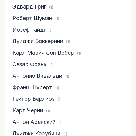
Эдвард Григ
(1)
Роберт Шуман
(1)
Йозеф Гайдн
(1)
Луиджи Боккерини
(1)
Карл Мария фон Вебер
(1)
Сезар Франк
(1)
Антонио Вивальди
(1)
Франц Шуберт
(1)
Гектор Берлиоз
(1)
Карл Черни
(1)
Антон Аренский
(1)
Луиджи Керубини
(1)