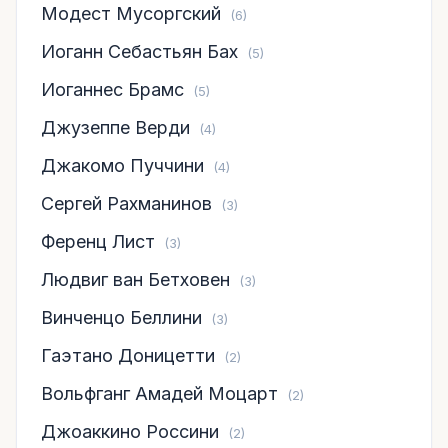
Модест Мусоргский
(6)
Иоганн Себастьян Бах
(5)
Иоганнес Брамс
(5)
Джузеппе Верди
(4)
Джакомо Пуччини
(4)
Сергей Рахманинов
(3)
Ференц Лист
(3)
Людвиг ван Бетховен
(3)
Винченцо Беллини
(3)
Гаэтано Доницетти
(2)
Вольфганг Амадей Моцарт
(2)
Джоаккино Россини
(2)