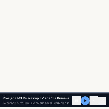
Концерт №1 Ми мажор RV 269 "La Primavera" ("Весна") (I - Allegro)
Вивальди Антонио. «Времена года». Записи в mp3