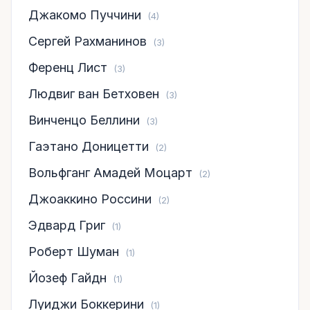
Джакомо Пуччини
(4)
Сергей Рахманинов
(3)
Ференц Лист
(3)
Людвиг ван Бетховен
(3)
Винченцо Беллини
(3)
Гаэтано Доницетти
(2)
Вольфганг Амадей Моцарт
(2)
Джоаккино Россини
(2)
Эдвард Григ
(1)
Роберт Шуман
(1)
Йозеф Гайдн
(1)
Луиджи Боккерини
(1)