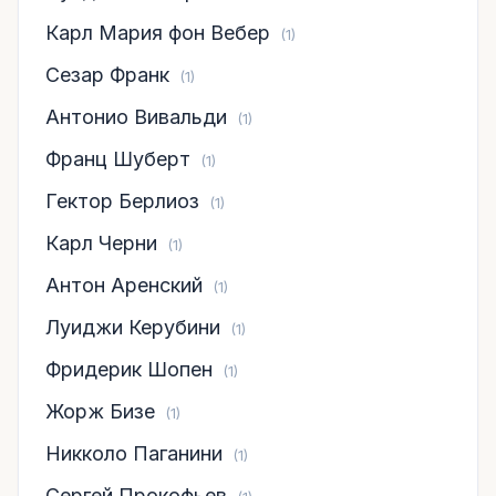
Карл Мария фон Вебер
(1)
Сезар Франк
(1)
Антонио Вивальди
(1)
Франц Шуберт
(1)
Гектор Берлиоз
(1)
Карл Черни
(1)
Антон Аренский
(1)
Луиджи Керубини
(1)
Фридерик Шопен
(1)
Жорж Бизе
(1)
Никколо Паганини
(1)
Сергей Прокофьев