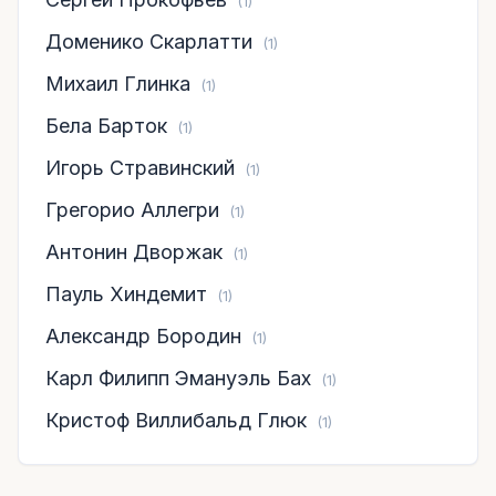
(1)
Доменико Скарлатти
(1)
Михаил Глинка
(1)
Бела Барток
(1)
Игорь Стравинский
(1)
Грегорио Аллегри
(1)
Антонин Дворжак
(1)
Пауль Хиндемит
(1)
Александр Бородин
(1)
Карл Филипп Эмануэль Бах
(1)
Кристоф Виллибальд Глюк
(1)