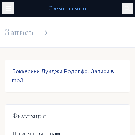
Classic-music.ru
Записи
→
Боккерини Луиджи Родолфо. Записи в
mp3
Фильтрация
По композиторам