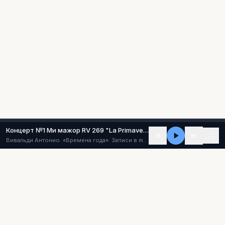
Концерт №1 Ми мажор RV 269 "La Primavera" ("Весна") (I - Allegro)
Вивальди Антонио. «Времена года». Записи в mp3
Classic-music.ru