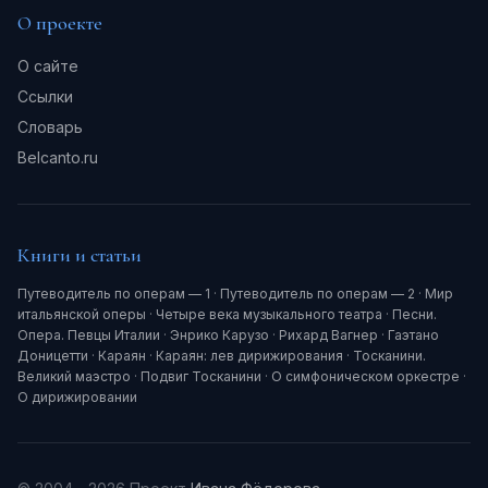
О проекте
О сайте
Ссылки
Словарь
Belcanto.ru
Книги и статьи
Путеводитель по операм — 1
·
Путеводитель по операм — 2
·
Мир
итальянской оперы
·
Четыре века музыкального театра
·
Песни.
Опера. Певцы Италии
·
Энрико Карузо
·
Рихард Вагнер
·
Гаэтано
Доницетти
·
Караян
·
Караян: лев дирижирования
·
Тосканини.
Великий маэстро
·
Подвиг Тосканини
·
О симфоническом оркестре
·
О дирижировании