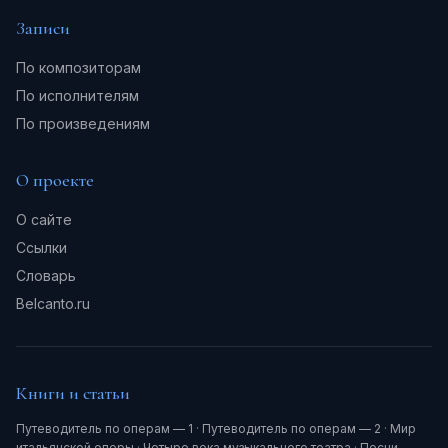
Записи
По композиторам
По исполнителям
По произведениям
О проекте
О сайте
Ссылки
Словарь
Belcanto.ru
Книги и статьи
Путеводитель по операм — 1
·
Путеводитель по операм — 2
·
Мир
итальянской оперы
·
Четыре века музыкального театра
·
Песни.