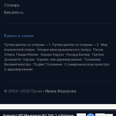
Словарь
Belcanto.ru
Книги и статьи
Путеводитель по операм — 1
·
Путеводитель по операм — 2
·
Мир
итальянской оперы
·
Четыре века музыкального театра
·
Песни.
Опера. Певцы Италии
·
Энрико Карузо
·
Рихард Вагнер
·
Гаэтано
Доницетти
·
Караян
·
Караян: лев дирижирования
·
Тосканини.
Великий маэстро
·
Подвиг Тосканини
·
О симфоническом оркестре
·
О дирижировании
© 2004—2026 Проект
Ивана Фёдорова
Концерт №1 Ми мажор RV 269 "La Primavera" ("Весна") (I - Allegro)