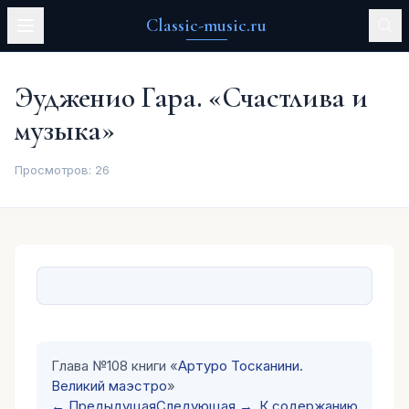
Classic-music.ru
Эудженио Гара. «Счастлива и
музыка»
Просмотров:
26
Глава №108 книги «
Артуро Тосканини.
Великий маэстро
»
← Предыдущая
Следующая →
К содержанию