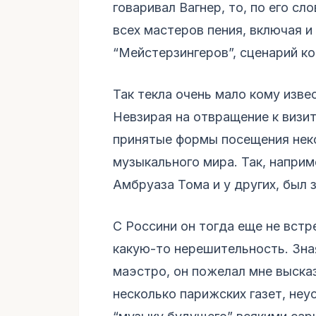
говаривал Вагнер, то, по его сл
всех мастеров пения, включая и
“Мейстерзингеров”, сценарий ко
Так текла очень мало кому изве
Невзирая на отвращение к визит
принятые формы посещения нек
музыкального мира. Так, наприме
Амбруаза Тома и у других, был з
С Россини он тогда еще не встр
какую-то нерешительность. Зная
маэстро, он пожелал мне высказ
несколько парижских газет, неу