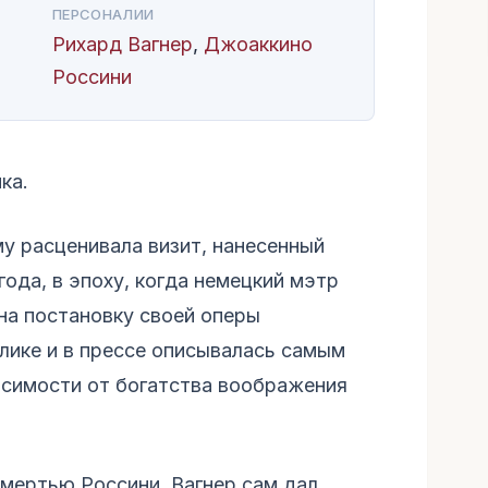
ПЕРСОНАЛИИ
Рихард Вагнер
,
Джоаккино
Россини
ка.
му расценивала визит, нанесенный
года, в эпоху, когда немецкий мэтр
на постановку своей оперы
ублике и в прессе описывалась самым
исимости от богатства воображения
смертью Россини, Вагнер сам дал