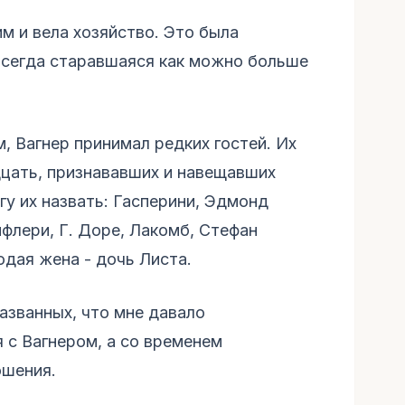
м и вела хозяйство. Это была
всегда старавшаяся как можно больше
, Вагнер принимал редких гостей. Их
дцать, признававших и навещавших
гу их назвать: Гасперини, Эдмонд
флери, Г. Доре, Лакомб, Стефан
одая жена - дочь Листа.
названных, что мне давало
 с Вагнером, а со временем
ошения.