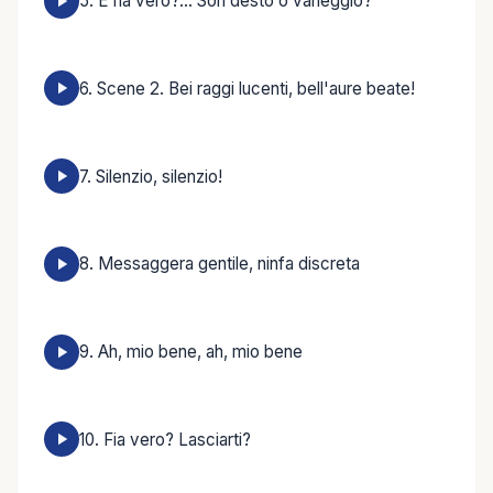
5. E fia vero?... Son desto o vaneggio?
6. Scene 2. Bei raggi lucenti, bell'aure beate!
7. Silenzio, silenzio!
8. Messaggera gentile, ninfa discreta
9. Ah, mio bene, ah, mio bene
10. Fia vero? Lasciarti?