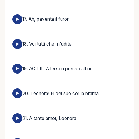
17. Ah, paventa il furor
18. Voi tutti che m'udite
19. ACT III. A lei son presso alfine
20. Leonora! Ei del suo cor la brama
21. A tanto amor, Leonora