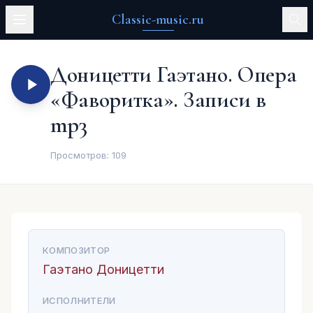
Classic-music.ru
Доницетти Гаэтано. Опера
«Фаворитка». Записи в
mp3
Просмотров:
109
КОМПОЗИТОР
Гаэтано Доницетти
ИСПОЛНИТЕЛИ