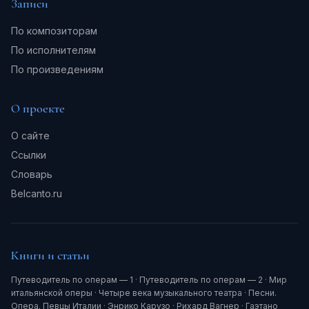
Записи
По композиторам
По исполнителям
По произведениям
О проекте
О сайте
Ссылки
Словарь
Belcanto.ru
Книги и статьи
Путеводитель по операм — 1
·
Путеводитель по операм — 2
·
Мир
итальянской оперы
·
Четыре века музыкального театра
·
Песни.
Опера. Певцы Италии
·
Энрико Карузо
·
Рихард Вагнер
·
Гаэтано