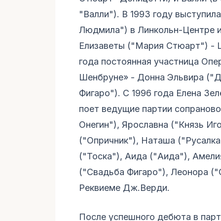
"Валли"). В 1993 году выступил
Людмила") в Линкольн-Центре и
Елизаветы ("Мария Стюарт") - 
года постоянная участница Опе
Шенбруне» - Донна Эльвира ("Д
Фигаро"). С 1996 года Елена Зе
поет ведущие партии сопрановог
Онегин"), Ярославна ("Князь Иг
("Опричник"), Наташа ("Русалка"
("Тоска"), Аида ("Аида"), Амел
("Свадьба Фигаро"), Леонора ("
Реквиеме Дж.Верди.
После успешного дебюта в парт