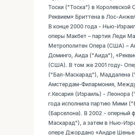
Тоски ("Тоска") в Королевской
Реквием» Бриттена в Лос-Анжел
В конце 2000 года - Нью-Израи
оперы Макбет – партия Леди Ма
Метрополитен Опера (США) – Ам
Доминго, Аида ("Аида"), «Рекв
(США). В том же 2001 году- Оп
("Бал-Маскарад"), Маддалена 
Амстердам-Филармония, Между
г.Кесария (Израиль) - Леонора 
года исполнила партию Мими ("
(Барселона). В 2002 - оперный 
Маскарад"), а затем в Нью-Изр
опере Джордано «Андре Шенье