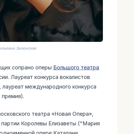
ильевна Зеленская
ущих сопрано оперы
Большого театра
сии. Лауреат конкурса вокалистов
), лауреат международного конкурса
 премия).
 московского театра «Новая Опера»,
а партии Королевы Елизаветы ("Мария
 одноименной опере Каталани