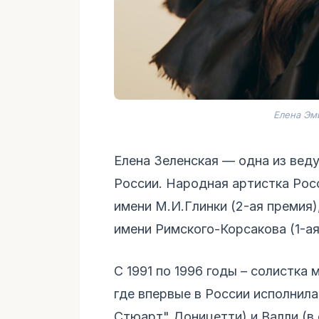
Елена Эм
Елена Зеленская — одна из вед
России. Народная артистка Рос
имени М.И.Глинки (2-ая премия
имени Римского-Корсакова (1-ая
С 1991 по 1996 годы – солистка
где впервые в России исполнил
Стюарт" Доницетти) и Валли (в