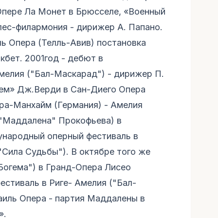
 Опере Ла Монет в Брюсселе, «Военный
ес-филармония - дирижер А. Папано.
ль Опера (Телль-Авив) постановка
кбет. 2001год - дебют в
елия ("Бал-Маскарад") - дирижер П.
ием» Дж.Верди в Сан-Диего Опера
ера-Манхайм (Германия) - Амелия
("Маддалена" Прокофьева) в
народный оперный фестиваль в
("Сила Судьбы"). В октябре того же
Богема") в Гранд-Опера Лисео
фестиваль в Риге- Амелия ("Бал-
аиль Опера - партия Маддалены в
».