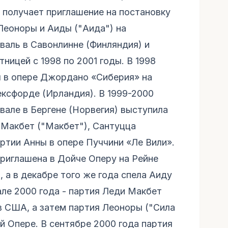
 получает приглашение на постановку
Леоноры и Аиды ("Аида") на
аль в Савонлинне (Финляндия) и
ницей с 1998 по 2001 годы. В 1998
ы в опере Джордано «Сиберия» на
ксфорде (Ирландия). В 1999-2000
але в Бергене (Норвегия) выступила
и Макбет ("Макбет"), Сантуцца
артии Анны в опере Пуччини «Ле Вили».
 приглашена в Дойче Оперу на Рейне
 а в декабре того же года спела Аиду
але 2000 года - партия Леди Макбет
в США, а затем партия Леоноры ("Сила
й Опере. В сентябре 2000 года партия