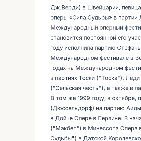
Дж.Верди) в Швейцарии, певица
оперы «Сила Судьбы» в партии 
Международный оперный фестив
становится постоянной его участ
году исполнила партию Стефан
Международном фестивале в Ве
годах на Международном фестив
в партиях Тоски ("Тоска"), Лед
("Сельская честь"), а также в п
В том же 1999 году, в октябре,
(Дюссельдорф) на партию Аиды,
в Дойче Опере в Берлине. В нач
("Макбет") в Минессота Опера 
Судьбы") в Датской Королевско