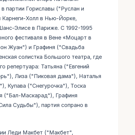
а в партии Гориславы ("Руслан и
 Карнеги-Холл в Нью-Йорке,
Шанс-Элисе в Париже. С 1992-1995
рного фестиваля в Вене «Моцарт в
он Жуан") и Графиня ("Свадьба
ленская солистка Большого театра, где
о репертуара: Татьяна ("Евгений
орь"), Лиза ("Пиковая дама"), Наталья
), Купава ("Снегурочка"), Тоска
ия ("Бал-Маскарад"), Графиня
Сила Судьбы"), партия сопрано в
ии Леди Макбет ("Макбет",