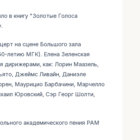
ло в книгу "Золотые Голоса
.
нцерт на сцене Большого зала
50-летию МГК). Елена Зеленская
 дирижерами, как: Лорин Маазель,
ьято, Джеймс Ливайн, Даниэле
орен, Маурицио Барбачини, Марчелло
хаил Юровский, Сэр Георг Шолти,
сольного академического пения РАМ