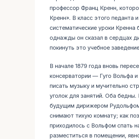
профессор Франц Кренн, которог
Кренн». В класс этого педанта и
систематические уроки Кренна 
однажды он сказал в сердцах д
покинуть это учебное заведение
В начале 1879 года вновь перес
консерватории — Гуго Вольфа и
писать музыку и мучительно ст
уголок для занятий. Оба бедны
будущим дирижером Рудольфом
снимают тихую комнату; как по
приходилось с Вольфом спать на
разместиться в помещении, явно