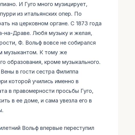
пиано. И Гуго много музицирует,
опурри из итальянских опер. По
ать на церковном органе. С 1873 года
а-на-Драве. Любя музыку и желая,
рости, Ф. Вольф вовсе не собирался
м музыкантом. К тому же
го образования, кроме музыкального.
 Вены в гости сестра Филиппа
ери которой учились именно в
ата в правомерности просьбы Гуго,
ть в ее доме, и сама увезла его в
ы.
тилетний Вольф впервые переступил