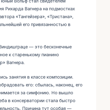
 юный Вольф стал свидетелем
ия Рихарда Вагнера на подмостках
автора «Тангейзера», «Тристана»,
ильнейшей его привязанностью в
Виндишграце — это бесконечные
тное к старенькому пианино
р» Вагнера.
ись занятия в классе композиции.
брадовать его: сбылась, наконец, его
инимается за симфонию. Но вышло
еба в консерватории стала быстро
тельность. Причина тут особая —