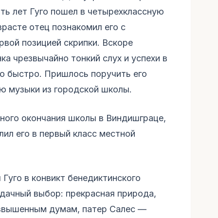
ять лет Гуго пошел в четырехклассную
расте отец познакомил его с
рвой позицией скрипки. Вскоре
ка чрезвычайно тонкий слух и успехи в
о быстро. Пришлось поручить его
ю музыки из городской школы.
шного окончания школы в Виндишграце,
лил его в первый класс местной
 Гуго в конвикт бенедиктинского
удачный выбор: прекрасная природа,
озвышенным думам, патер Салес —