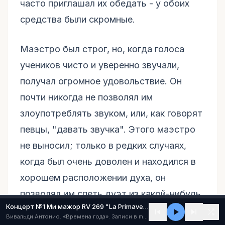
часто приглашал их обедать - у обоих
средства были скромные.
Маэстро был строг, но, когда голоса
учеников чисто и уверенно звучали,
получал огромное удовольствие. Он
почти никогда не позволял им
злоупотреблять звуком, или, как говорят
певцы, "давать звучка". Этого маэстро
не выносил; только в редких случаях,
когда был очень доволен и находился в
хорошем расположении духа, он
позволял им спеть дуэт из какой-нибудь
Концерт №1 Ми мажор RV 269 "La Primavera" ("Весна") (I - Allegro)
оперы. Тогда ученики чуть-чуть
Вивальди Антонио. «Времена года». Записи в mp3