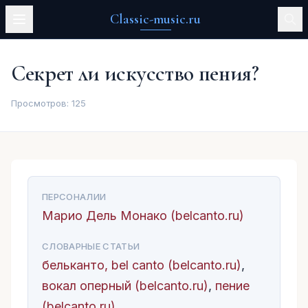
Classic-music.ru
Секрет ли искусство пения?
Просмотров:
125
ПЕРСОНАЛИИ
Марио Дель Монако (belcanto.ru)
СЛОВАРНЫЕ СТАТЬИ
бельканто, bel canto (belcanto.ru)
,
вокал оперный (belcanto.ru)
,
пение
(belcanto.ru)