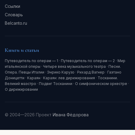
Ссылки
Словарь
Belcanto.ru
Книги и статьи
Путеводитель по операм — 1
·
Путеводитель по операм — 2
·
Мир
итальянской оперы
·
Четыре века музыкального театра
·
Песни.
Опера. Певцы Италии
·
Энрико Карузо
·
Рихард Вагнер
·
Гаэтано
Доницетти
·
Караян
·
Караян: лев дирижирования
·
Тосканини.
Великий маэстро
·
Подвиг Тосканини
·
О симфоническом оркестре
·
О дирижировании
© 2004—2026 Проект
Ивана Фёдорова