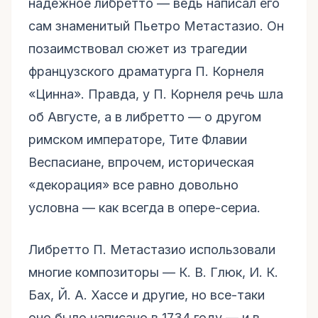
надежное либретто — ведь написал его
сам знаменитый Пьетро Метастазио. Он
позаимствовал сюжет из трагедии
французского драматурга П. Корнеля
«Цинна». Правда, у П. Корнеля речь шла
об Августе, а в либретто — о другом
римском императоре, Тите Флавии
Веспасиане, впрочем, историческая
«декорация» все равно довольно
условна — как всегда в опере-сериа.
Либретто П. Метастазио использовали
многие композиторы — К. В. Глюк, И. К.
Бах, Й. А. Хассе и другие, но все-таки
оно было написано в 1734 году — и в