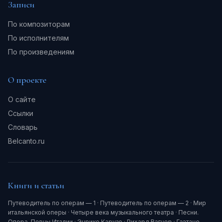
Записи
По композиторам
По исполнителям
По произведениям
О проекте
О сайте
Ссылки
Словарь
Belcanto.ru
Книги и статьи
Путеводитель по операм — 1
·
Путеводитель по операм — 2
·
Мир
итальянской оперы
·
Четыре века музыкального театра
·
Песни.
Опера. Певцы Италии
·
Энрико Карузо
·
Рихард Вагнер
·
Гаэтано