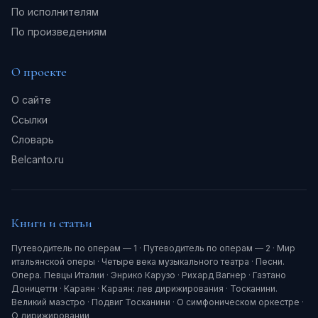
По исполнителям
По произведениям
О проекте
О сайте
Ссылки
Словарь
Belcanto.ru
Книги и статьи
Путеводитель по операм — 1
·
Путеводитель по операм — 2
·
Мир
итальянской оперы
·
Четыре века музыкального театра
·
Песни.
Опера. Певцы Италии
·
Энрико Карузо
·
Рихард Вагнер
·
Гаэтано
Доницетти
·
Караян
·
Караян: лев дирижирования
·
Тосканини.
Великий маэстро
·
Подвиг Тосканини
·
О симфоническом оркестре
·
О дирижировании