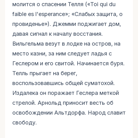
молится о спасении Телля («Toi qui du
faible es l'esperance»; «Слабых защита, о
провиденье»). Джемми поджигает дом,
давая сигнал к началу восстания.
Вильгельма везут в лодке на остров, на
место казни, за ним следует ладья с
Геслером и его свитой. Начинается буря.
Телль прыгает на берег,
воспользовавшись общей суматохой.
Издалека он поражает Геслера меткой
стрелой. Арнольд приносит весть об
освобождении Альтдорфа. Народ славит
свободу.