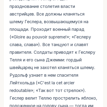
празднование столетия власти
австрийцев. Все должны кланяться
шлему Геслера, возвышающемуся на
площади. Проходит военный парад
(«Gloire au pouvoir supreme!»; «Геслеру
слава, слава»). Все танцуют и славят
правителя. Солдаты приводят к Геслеру
Телля и его сына Джемми: гордый
швейцарец не захотел кланяться шлему.
Рудольф узнает в нем спасителя
Лейтхольда («C'est la cet arcier
redoutable»; «Так вот тот стрелок»).
Геслер велит Теллю прострелить яблоко,
положенное на голову сына,— тогда им