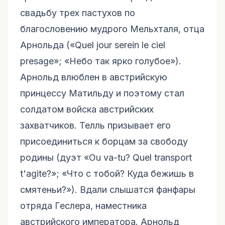
свадьбу трех пастухов по
благословению мудрого Мельхталя, отца
Арнольда («Quel jour serein le ciel
presage»; «Небо так ярко голубое»).
Арнольд влюблен в австрийскую
принцессу Матильду и поэтому стал
солдатом войска австрийских
захватчиков. Телль призывает его
присоединиться к борцам за свободу
родины (дуэт «Ou va-tu? Quel transport
t'agite?»; «Что с тобой? Куда бежишь в
смятеньи?»). Вдали слышатся фанфары
отряда Геслера, наместника
австрийского императора. Арнольд