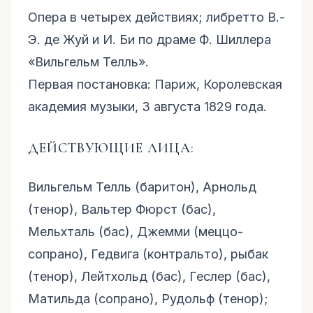
Опера в четырех действиях; либретто В.-
Э. де Жуй и И. Би по драме Ф. Шиллера
«Вильгельм Телль».
Первая постановка: Париж, Королевская
академия музыки, 3 августа 1829 года.
ДЕЙСТВУЮЩИЕ ЛИЦА:
Вильгельм Телль (баритон), Арнольд
(тенор), Вальтер Фюрст (бас),
Мельхталь (бас), Джемми (меццо-
сопрано), Гедвига (контральто), рыбак
(тенор), Лейтхольд (бас), Геслер (бас),
Матильда (сопрано), Рудольф (тенор);