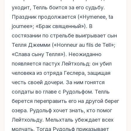
уходит, Телль боится за его судьбу.
Праздник продолжается («Hymenee, ta
journee»; «Брак священный»). В
состязании по стрельбе выигрывает сын
Телля Джемми («Honneur au fils de Tell»;
«Слава сыну Телля»). Неожиданно
появляется пастух Лейтхольд: он убил
человека из отряда Геслера, защищая
честь своей дочери. За ним гонятся
солдаты во главе с Рудольфом. Телль
берется переправить его на другой берег
озера. Рудольф хочет знать, кто помог
Лейтхольду. Мельхталь убеждает всех
молчать. Тогда Рудольф приказывает