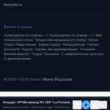
Belcanto.ru
Книги и статьи
Путеводитель по операм — 1
·
Путеводитель по операм — 2
·
Мир
итальянской оперы
·
Четыре века музыкального театра
·
Песни.
Опера. Певцы Италии
·
Энрико Карузо
·
Рихард Вагнер
·
Гаэтано
Доницетти
·
Караян
·
Караян: лев дирижирования
·
Тосканини.
Великий маэстро
·
Подвиг Тосканини
·
О симфоническом оркестре
·
О дирижировании
© 2004—2026 Проект
Ивана Фёдорова
Концерт №1 Ми мажор RV 269 "La Primavera" ("Весна") (I - Allegro)
Вивальди Антонио. «Времена года». Записи в mp3