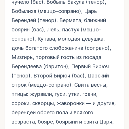
чучело (бас), Бобыль Бакула (тенор),
Бобылиха (меццо-сопрано), Царь
Берендей (тенор), Бермята, ближний
боярин (бас), Лель, пастух (меццо-
сопрано), Купава, молодая девушка,
дочь богатого слобожанина (сопрано),
Мизгирь, торговый гость из посада
Берендеева (баритон), Первый Бирюч
(тенор), Второй Бирюч (бас), Царский
отрок (меццо-сопрано). Свита весны,
птицы: журавли, гуси, утки, грачи,
сороки, скворцы, жаворонки — и другие,
берендеи обоего пола и всякого
возраста, бояре, боярыни и свита Царя,