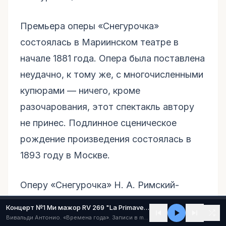
Премьера оперы «Снегурочка»
состоялась в Мариинском театре в
начале 1881 года. Опера была поставлена
неудачно, к тому же, с многочисленными
купюрами — ничего, кроме
разочарования, этот спектакль автору
не принес. Подлинное сценическое
рождение произведения состоялась в
1893 году в Москве.
Оперу «Снегурочка» Н. А. Римский-
Корсаков считал своим лучшим
Концерт №1 Ми мажор RV 269 "La Primavera" ("Весна") (I - Allegro)
произведением. Композитор говорил:
Вивальди Антонио. «Времена года». Записи в mp3