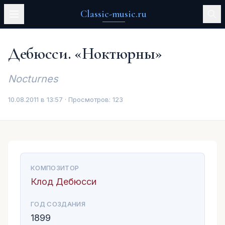
Classic-music.ru
Дебюсси. «Ноктюрны»
Nocturnes
10.08.2011 в 13:57 · Просмотров:
123
КОМПОЗИТОР
Клод Дебюсси
ГОД СОЗДАНИЯ
1899