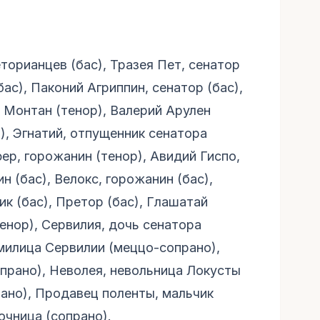
торианцев (бас), Тразея Пет, сенатор
бас), Паконий Агриппин, сенатор (бас),
, Монтан (тенор), Валерий Арулен
), Эгнатий, отпущенник сенатора
ер, горожанин (тенор), Авидий Гиспо,
н (бас), Велокс, горожанин (бас),
ик (бас), Претор (бас), Глашатай
тенор), Сервилия, дочь сенатора
рмилица Сервилии (меццо-сопрано),
прано), Неволея, невольница Локусты
рано), Продавец поленты, мальчик
очница (сопрано).