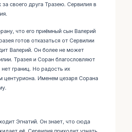
 за своего друга Тразею. Сервилия в
ия.
рану, что его приёмный сын Валерий
разея готов отказаться от Сервилии
дит Валерий. Он более не может
илии. Тразея и Соран благословляют
 нет границ. Но радость их
м центуриона. Именем цезаря Сорана
му.
одит Эгнатий. Он знает, что сюда
идает её. Сервилия приходит узнать,