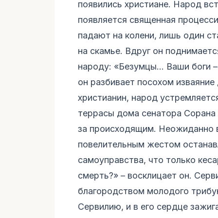
появились христиане. Народ вс
появляется священная процессия
падают на колени, лишь один с
на скамье. Вдруг он поднимаетс
народу: «Безумцы... Ваши боги 
он разбивает посохом изваяние 
христианин, народ устремляется
террасы дома сенатора Сорана 
за происходящим. Неожиданно в
повелительным жестом останавл
самоуправства, что только кеса
смерть?» – восклицает он. Серв
благородством молодого трибун
Сервилию, и в его сердце зажиг