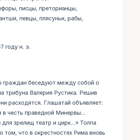
ефоры, писцы, преторианцы,
нтши, певцы, плясуньи, рабы,
 году н. э.
о граждан беседуют между собой о
на трибуна Валерия Рустика. Решив
они расходятся. Глашатай объявляет:
 в честь праведной Минервы...
и для зрелищ театр и цирк...» Толпа
 о том, что в окрестностях Рима вновь