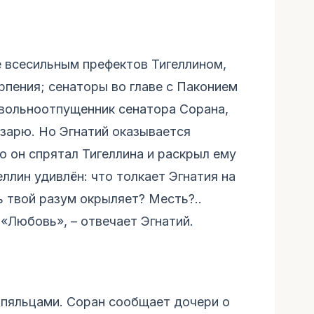
е всесильным префектов Тигеллином,
рпения; сенаторы во главе с Паконием
 вольноотпущенник сенатора Сорана,
зарю. Но Эгнатий оказывается
ю он спрятал Тигеллина и раскрыл ему
ллин удивлён: что толкает Эгнатия на
ь твой разум окрыляет? Месть?..
 «Любовь», – отвечает Эгнатий.
 пяльцами. Соран сообщает дочери о