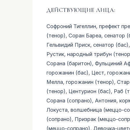
ДЕЙСТВУЮЩИЕ ЛИЦА:
Софроний Тигеллин, префект пре
(тенор), Соран Бареа, сенатор (
Гельвидий Приск, сенатор (бас)
Рустик, народный трибун (тенор
Сорана (баритон), Фульциний Аф
горожанин (бас), Цест, горожани
Мелла, горожанин (тенор), Стар
(тенор), Центурион (бас), Раб (
Сорана (сопрано), Антония, ко
Локуста, волшебница (меццо-со
(сопрано), Призрак (меццо-соп
(меццо-сопрано), Девочка-цвет