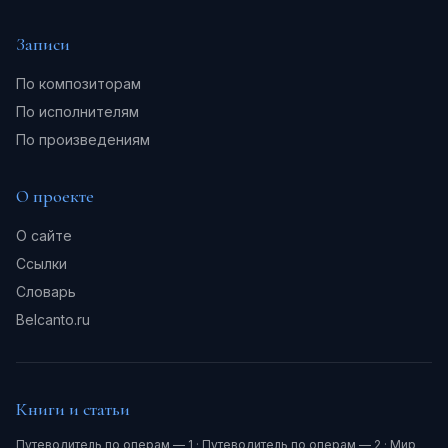
Записи
По композиторам
По исполнителям
По произведениям
О проекте
О сайте
Ссылки
Словарь
Belcanto.ru
Книги и статьи
Путеводитель по операм — 1
·
Путеводитель по операм — 2
·
Мир