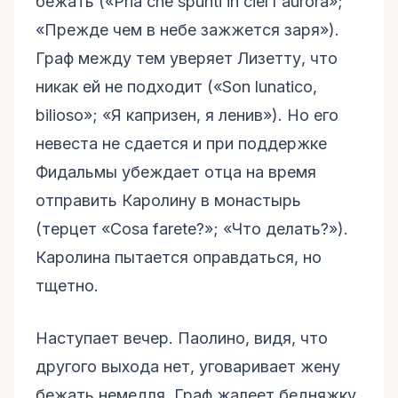
бежать («Pria che spunti in ciel l'aurora»;
«Прежде чем в небе зажжется заря»).
Граф между тем уверяет Лизетту, что
никак ей не подходит («Son lunatico,
bilioso»; «Я капризен, я ленив»). Но его
невеста не сдается и при поддержке
Фидальмы убеждает отца на время
отправить Каролину в монастырь
(терцет «Cosa farete?»; «Что делать?»).
Каролина пытается оправдаться, но
тщетно.
Наступает вечер. Паолино, видя, что
другого выхода нет, уговаривает жену
бежать немедля. Граф жалеет бедняжку