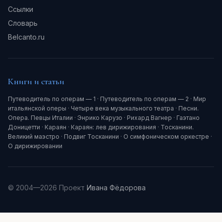
Ссылки
Словарь
Belcanto.ru
Книги и статьи
Путеводитель по операм — 1
·
Путеводитель по операм — 2
·
Мир
итальянской оперы
·
Четыре века музыкального театра
·
Песни.
Опера. Певцы Италии
·
Энрико Карузо
·
Рихард Вагнер
·
Гаэтано
Доницетти
·
Караян
·
Караян: лев дирижирования
·
Тосканини.
Великий маэстро
·
Подвиг Тосканини
·
О симфоническом оркестре
·
О дирижировании
© 2004—2026 Проект
Ивана Фёдорова