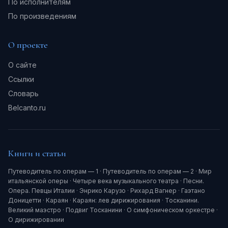
По исполнителям
По произведениям
О проекте
О сайте
Ссылки
Словарь
Belcanto.ru
Книги и статьи
Путеводитель по операм — 1
·
Путеводитель по операм — 2
·
Мир
итальянской оперы
·
Четыре века музыкального театра
·
Песни.
Опера. Певцы Италии
·
Энрико Карузо
·
Рихард Вагнер
·
Гаэтано
Доницетти
·
Караян
·
Караян: лев дирижирования
·
Тосканини.
Великий маэстро
·
Подвиг Тосканини
·
О симфоническом оркестре
·
О дирижировании