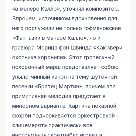
«в манере Калло», уточнял композитор.
Впрочем, источником вдохновения для
него послужили не только гофмановские
«Фантазии в манере Калло», но и
гравюра Морица фон Швинда «Как звери
охотника хоронили». Этот гротескный
похоронный марш представляет собою
уныло-чинный канон на тему шуточной
песенки «Братец Мартин», причем эта
примитивная мелодия предстает в
минорном варианте. Картина показной
скорби подчеркивается оркестровкой –
«лицемерят» практически все
инструменты: контрабас играет в