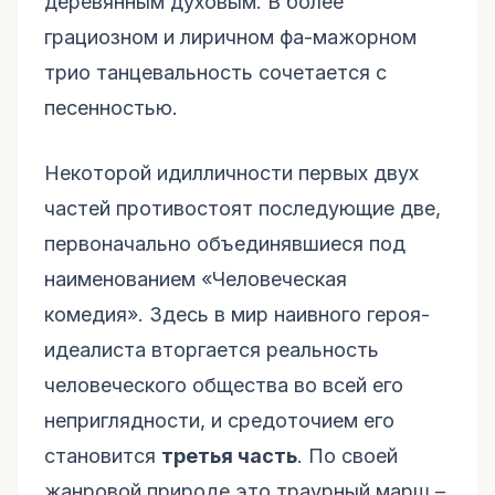
деревянным духовым. В более
грациозном и лиричном фа-мажорном
трио танцевальность сочетается с
песенностью.
Некоторой идилличности первых двух
частей противостоят последующие две,
первоначально объединявшиеся под
наименованием «Человеческая
комедия». Здесь в мир наивного героя-
идеалиста вторгается реальность
человеческого общества во всей его
неприглядности, и средоточием его
становится
третья часть
. По своей
жанровой природе это траурный марш –