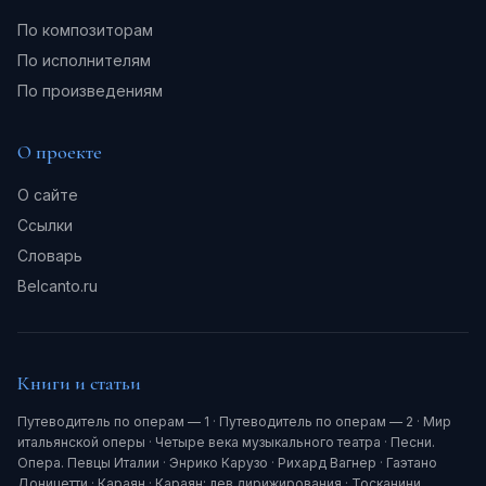
По композиторам
По исполнителям
По произведениям
О проекте
О сайте
Ссылки
Словарь
Belcanto.ru
Книги и статьи
Путеводитель по операм — 1
·
Путеводитель по операм — 2
·
Мир
итальянской оперы
·
Четыре века музыкального театра
·
Песни.
Опера. Певцы Италии
·
Энрико Карузо
·
Рихард Вагнер
·
Гаэтано
Доницетти
·
Караян
·
Караян: лев дирижирования
·
Тосканини.