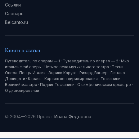
Ссылки
Словарь
Belcanto.ru
Книги и статьи
Путеводитель по операм — 1
·
Путеводитель по операм — 2
·
Мир
итальянской оперы
·
Четыре века музыкального театра
·
Песни.
Опера. Певцы Италии
·
Энрико Карузо
·
Рихард Вагнер
·
Гаэтано
Доницетти
·
Караян
·
Караян: лев дирижирования
·
Тосканини.
Великий маэстро
·
Подвиг Тосканини
·
О симфоническом оркестре
·
О дирижировании
© 2004—2026 Проект
Ивана Фёдорова