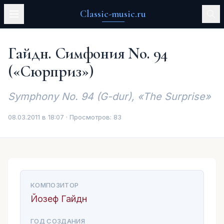
Classic-music.ru
Гайдн. Симфония No. 94
(«Сюрприз»)
Symphony No. 94 (G-dur), «The Surprise»
08.03.2011 в 18:07 · Просмотров:
83
КОМПОЗИТОР
Йозеф Гайдн
ГОД СОЗДАНИЯ