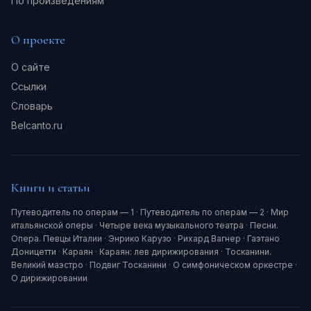
По произведениям
О проекте
О сайте
Ссылки
Словарь
Belcanto.ru
Книги и статьи
Путеводитель по операм — 1
·
Путеводитель по операм — 2
·
Мир
итальянской оперы
·
Четыре века музыкального театра
·
Песни.
Опера. Певцы Италии
·
Энрико Карузо
·
Рихард Вагнер
·
Гаэтано
Доницетти
·
Караян
·
Караян: лев дирижирования
·
Тосканини.
Великий маэстро
·
Подвиг Тосканини
·
О симфоническом оркестре
·
О дирижировании