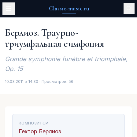
Classic-music.ru
Берлиоз. Траурно-
триумфальная симфония
Grande symphonie funèbre et triomphale,
Op. 15
10.03.2011 в 14:30 · Просмотров:
56
КОМПОЗИТОР
Гектор Берлиоз