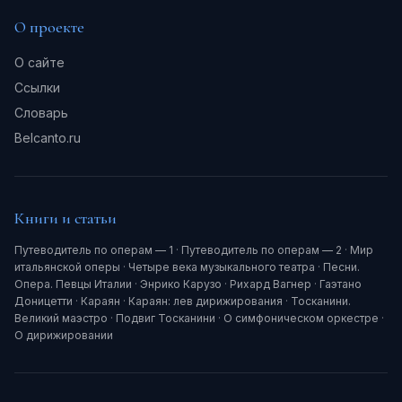
О проекте
О сайте
Ссылки
Словарь
Belcanto.ru
Книги и статьи
Путеводитель по операм — 1
·
Путеводитель по операм — 2
·
Мир
итальянской оперы
·
Четыре века музыкального театра
·
Песни.
Опера. Певцы Италии
·
Энрико Карузо
·
Рихард Вагнер
·
Гаэтано
Доницетти
·
Караян
·
Караян: лев дирижирования
·
Тосканини.
Великий маэстро
·
Подвиг Тосканини
·
О симфоническом оркестре
·
О дирижировании