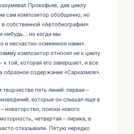
разумевал Прокофьев, дав циклу
ом сам композитор обобщенно, но
 в собственной «Автобиографии»:
м-нибудь… но когда мы
о и несчастно осмеянное нами».
рамму композитор относил не к циклу
– к той, которая его завершает, и все
на образное содержание «Сарказмов».
творчестве пять линий: первая –
оизведений, которые он слышал еще в
 – новаторство, поиски нового
моторность, четвертая – лирика, в
 часто отказывали. Пятую нередко