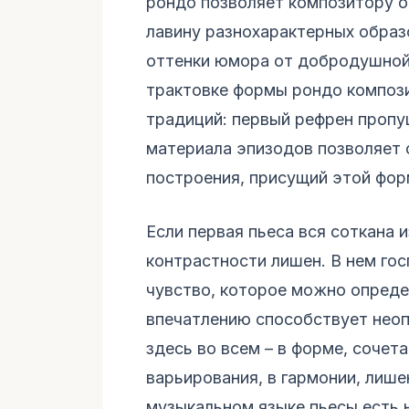
рондо позволяет композитору 
лавину разнохарактерных образо
оттенки юмора от добродушной 
трактовке формы рондо композ
традиций: первый рефрен пропу
материала эпизодов позволяет 
построения, присущий этой фор
Если первая пьеса вся соткана 
контрастности лишен. В нем го
чувство, которое можно опреде
впечатлению способствует неоп
здесь во всем – в форме, соче
варьирования, в гармонии, лише
музыкальном языке пьесы есть 