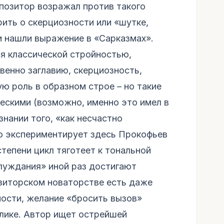
мпозитор возражал против такого
ить о скерциозности или «шутке,
и нашли выражение в «Сарказмах».
ся классической стройностью,
венно заглавию, скерциозность,
ю роль в образном строе – но такие
ескими (возможно, именно это имел в
знании того, «как несчастно
о экспериментирует здесь Прокофьев
степени цикл тяготеет к тональной
луждания» иной раз достигают
зиторском новаторстве есть даже
ности, желание «бросить вызов»
лике. Автор ищет острейшей