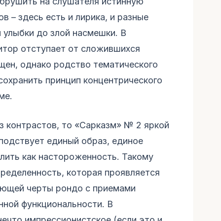
обрушить на слушателя истинную
в – здесь есть и лирика, и разные
улыбки до злой насмешки. В
итор отступает от сложившихся
щен, однако родство тематического
сохранить принцип концентрического
ме.
из контрастов, то «Сарказм» № 2 яркой
сподствует единый образ, единое
лить как настороженность. Такому
ределенность, которая проявляется
тающей черты рондо с приемами
нной функциональности. В
нечто импрессионистское (если это и