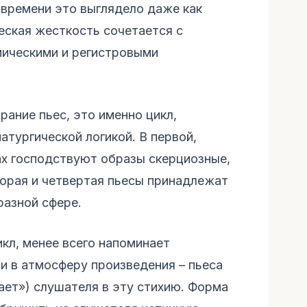
 времени это выглядело даже как
еская жесткость сочетается с
мическими и регистровыми
рание пьес, это именно цикл,
тургической логикой. В первой,
ах господствуют образы скерциозные,
торая и четвертая пьесы принадлежат
разной сфере.
кл, менее всего напоминает
и в атмосферу произведения – пьеса
ает») слушателя в эту стихию. Форма