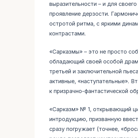
выразительности – и для своего
проявление дерзости. Гармонич
остротой ритма, с яркими дина
контрастами.
«Сарказмы» – это не просто соб
обладающий своей особой драма
третьей и заключительной пьес
активные, «наступательные». В
к призрачно-фантастической об
«Сарказм» № 1, открывающий ци
интродукцию, призванную ввест
сразу погружает (точнее, «брос