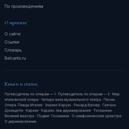
По произведениям
О проекте
О сайте
Ссылки
Словарь
Belcanto.ru
Книги и статьи
Путеводитель по операм — 1
·
Путеводитель по операм — 2
·
Мир
итальянской оперы
·
Четыре века музыкального театра
·
Песни.
Опера. Певцы Италии
·
Энрико Карузо
·
Рихард Вагнер
·
Гаэтано
Доницетти
·
Караян
·
Караян: лев дирижирования
·
Тосканини.
Великий маэстро
·
Подвиг Тосканини
·
О симфоническом оркестре
·
О дирижировании