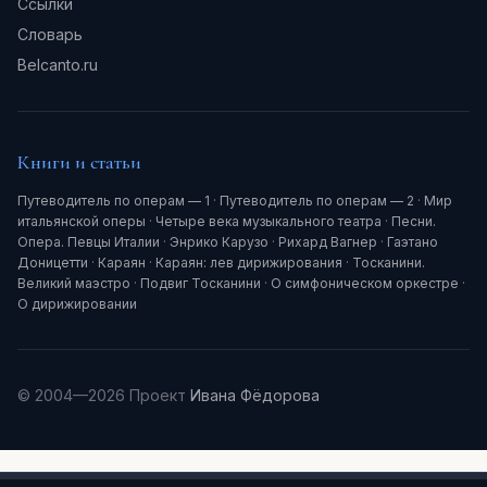
Ссылки
Словарь
Belcanto.ru
Книги и статьи
Путеводитель по операм — 1
·
Путеводитель по операм — 2
·
Мир
итальянской оперы
·
Четыре века музыкального театра
·
Песни.
Опера. Певцы Италии
·
Энрико Карузо
·
Рихард Вагнер
·
Гаэтано
Доницетти
·
Караян
·
Караян: лев дирижирования
·
Тосканини.
Великий маэстро
·
Подвиг Тосканини
·
О симфоническом оркестре
·
О дирижировании
© 2004—2026 Проект
Ивана Фёдорова