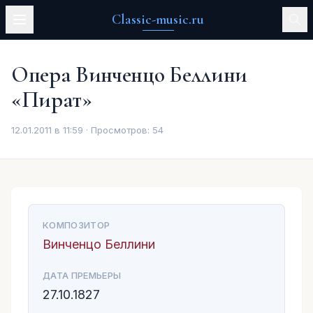
Classic-music.ru
Опера Винченцо Беллини
«Пират»
12.01.2011 в 11:59 · Просмотров:
54
КОМПОЗИТОР
Винченцо Беллини
ДАТА ПРЕМЬЕРЫ
27.10.1827