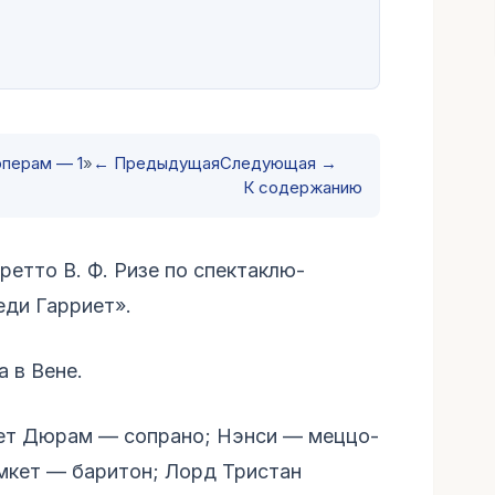
операм — 1
»
← Предыдущая
Следующая →
К содержанию
ретто В. Ф. Ризе по спектаклю-
ди Гарриет».
 в Вене.
ет Дюрам — сопрано; Нэнси — меццо-
мкет — баритон; Лорд Тристан