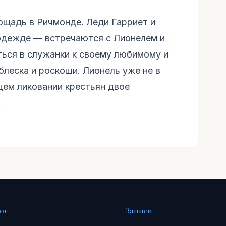
ощадь в Ричмонде. Леди Гарриет и
одежде — встречаются с Лионелем и
ться в служанки к своему любимому и
 блеска и роскоши. Лионель уже не в
щем ликовании крестьян двое
.
ог
Записи