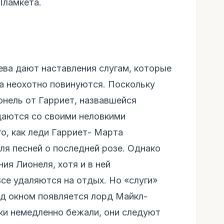
Пламкета.
ева дают наставления слугам, которые
ма неохотно повинуются. Поскольку
онель от Гарриет, назвавшейся
щаются со своими неловкими
о, как леди Гарриет- Марта
я песней о последней розе. Однако
ия Лионеля, хотя и в ней
се удаляются на отдых. Но «слуги»
од окном появляется лорд Майкл-
ки немедленно бежали, они следуют