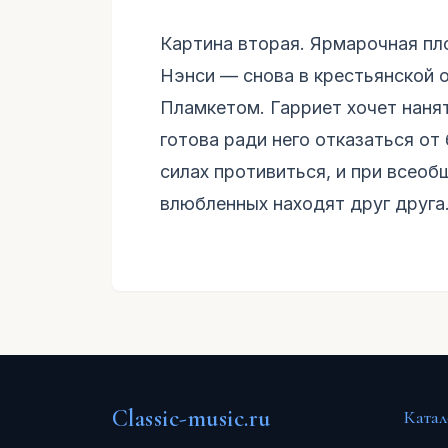
Картина вторая. Ярмарочная пл
Нэнси — снова в крестьянской 
Пламкетом. Гарриет хочет наня
готова ради него отказаться от
силах противиться, и при всеоб
влюбленных находят друг друга
Classic-music.ru
Катал