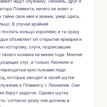
амкет ищут служанку. Лионель, друг и
тора Пламкета, ничего не знает о
 тайне свое имя и звание, умер здесь,
льцо. В случае крайней
послать кольцо королеве, и та сразу
дья объявляет об открытии ярмарки и
сно которому, слуги, подписавшие
 своего хозяина не менее года. Многие
ходящих слуг, и только Лионелю и
 переодетые крестьянами леди
рд, которые заходят в своей шутке
служение к Пламкету с Лионелем. Они
же берут задаток. Однако шутка
ть: согласно указу они должны в