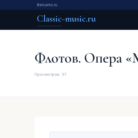
Belcanto.ru
Classic-music.ru
Флотов. Опера «
Просмотров:
37