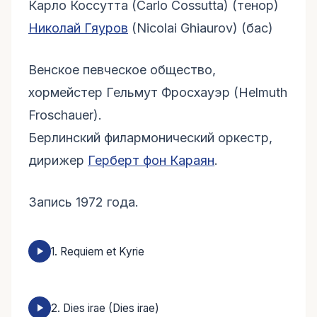
Карло Коссутта (Carlo Cossutta) (тенор)
Николай Гяуров
(Nicolai Ghiaurov) (бас)
Венское певческое общество,
хормейстер Гельмут Фросхауэр (Helmuth
Froschauer).
Берлинский филармонический оркестр,
дирижер
Герберт фон Караян
.
Запись 1972 года.
1. Requiem et Kyrie
2. Dies irae (Dies irae)