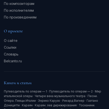
По композиторам
По исполнителям
По произведениям
О проекте
О сайте
Ссылки
Словарь
Belcanto.ru
Книги и статьи
Путеводитель по операм — 1
·
Путеводитель по операм — 2
·
Мир
итальянской оперы
·
Четыре века музыкального театра
·
Песни.
Опера. Певцы Италии
·
Энрико Карузо
·
Рихард Вагнер
·
Гаэтано
Доницетти
·
Караян
·
Караян: лев дирижирования
·
Тосканини.