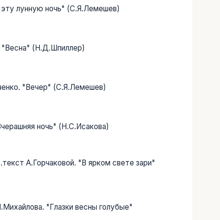
В эту лунную ночь" (С.Я.Лемешев)
. "Весна" (Н.Д.Шпиллер)
ченко. "Вечер" (С.Я.Лемешев)
Вчерашняя ночь" (Н.С.Исакова)
с.текст А.Горчаковой. "В ярком свете зари"
 М.Михайлова. "Глазки весны голубые"