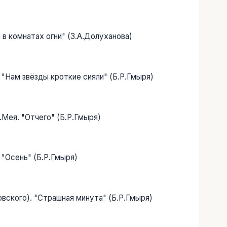
и в комнатах огни" (З.А.Долуханова)
. "Нам звёзды кроткие сияли" (Б.Р.Гмыря)
Л.Мея. "Отчего" (Б.Р.Гмыря)
 "Осень" (Б.Р.Гмыря)
ковского). "Страшная минута" (Б.Р.Гмыря)