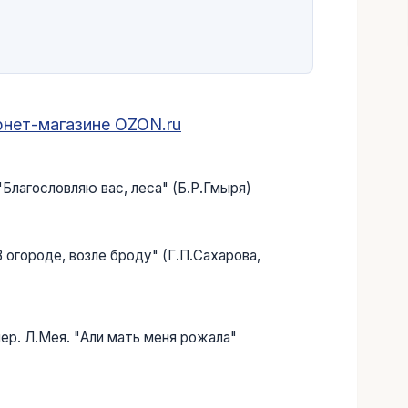
рнет-магазине OZON.ru
 "Благословляю вас, леса" (Б.Р.Гмыря)
В огороде, возле броду" (Г.П.Сахарова,
пер. Л.Мея. "Али мать меня рожала"