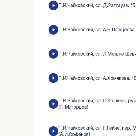
П.И.Чайковский, сл. Д.Ратгауза. "
П.И.Чайковский, сл. А.Н.Плещеева
П.И.Чайковский, cл. Л.Мея, из Шев
П.И.Чайковский, сл. А.Хомякова. "
П.И.Чайковский, сл. П.Коллена, ру
(П.М.Норцов)
П.И.Чайковский, сл. Г.Гейне, пер.
(А.И.Орфёнов)