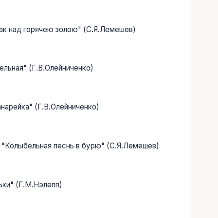
Как над горячею золою" (С.Я.Лемешев)
ельная" (Г.В.Олейниченко)
анарейка" (Г.В.Олейниченко)
. "Колыбельная песнь в бурю" (С.Я.Лемешев)
ьки" (Г.М.Нэлепп)