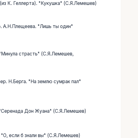
(из К. Геллерта). "Кукушка" (С.Я.Лемешев)
р. А.Н.Плещеева. "Лишь ты один"
 "Минула страсть" (С.Я.Лемешев,
пер. Н.Берга. "На землю сумрак пал"
. "Серенада Дон Жуана" (С.Я.Лемешев)
 "О, если б знали вы" (С.Я.Лемешев)