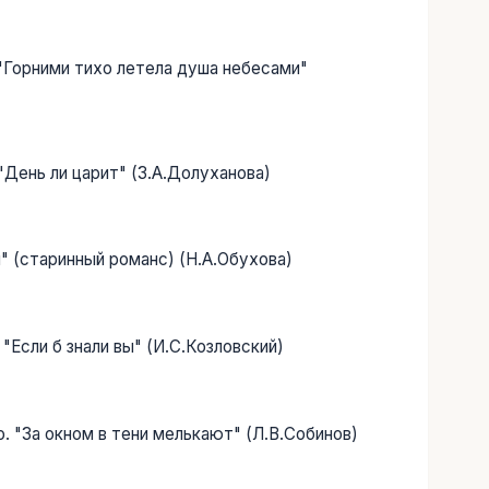
. "Горними тихо летела душа небесами"
 "День ли царит" (З.А.Долуханова)
" (старинный романс) (Н.А.Обухова)
 "Если б знали вы" (И.С.Козловский)
о. "За окном в тени мелькают" (Л.В.Собинов)