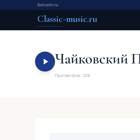
Belcanto.ru
Classic-music.ru
Чайковский П
Просмотров:
328