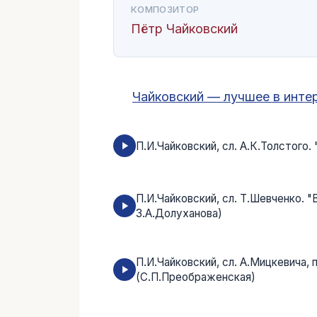
КОМПОЗИТОР
Пётр Чайковский
Чайковский — лучшее в инте
П.И.Чайковский, сл. А.К.Толстого.
П.И.Чайковский, сл. Т.Шевченко. "
З.А.Долуханова)
П.И.Чайковский, сл. А.Мицкевича, 
(С.П.Преображенская)