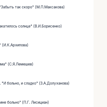
 "Забыть так скоро" (М.П.Максакова)
Закатилось солнце" (В.И.Борисенко)
" (И.К.Архипова)
има" (С.Я.Лемешев)
. "И больно, и сладко" (З.А.Долуханова)
 мне больно" (П.Г. Лисициан)