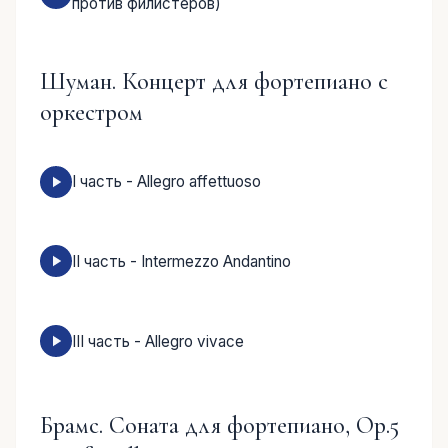
против филистеров)
Шуман. Концерт для фортепиано с
оркестром
I часть - Allegro affettuoso
II часть - Intermezzo Andantino
III часть - Allegro vivace
Брамс. Соната для фортепиано, Ор.5