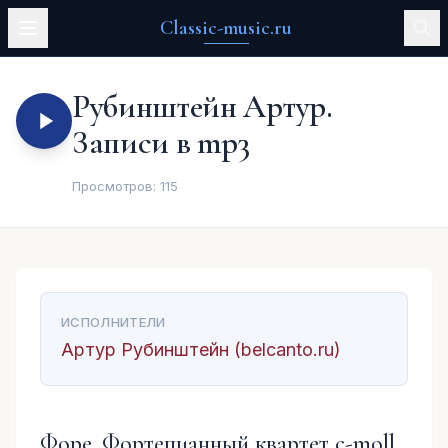
Classic-music.ru
Рубинштейн Артур.
Записи в mp3
Просмотров:
115
ИСПОЛНИТЕЛИ
Артур Рубинштейн (belcanto.ru)
Форе. Фортепианный квартет c-moll