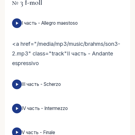
№ 3 f-moll
I часть - Allegro maestoso
<a href="/media/mp3/music/brahms/son3-
2.mp3" class="track"II часть - Andante
espressivo
III часть - Scherzo
IV часть - Intermezzo
V часть - Finale