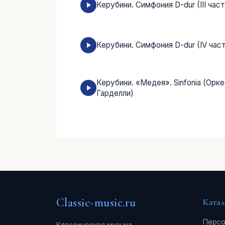
Керубини. Симфония D-dur (III часть
Керубини. Симфония D-dur (IV часть 
Керубини. «Медея». Sinfonia (Орке
Гарделли)
Classic-music.ru
Катал
Персо
Классическая музыка,