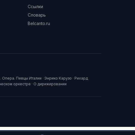
Ссылки
Словарь
Belcanto.ru
. Опера. Певцы Италии
·
Энрико Карузо
·
Рихард
ческом оркестре
·
О дирижировании