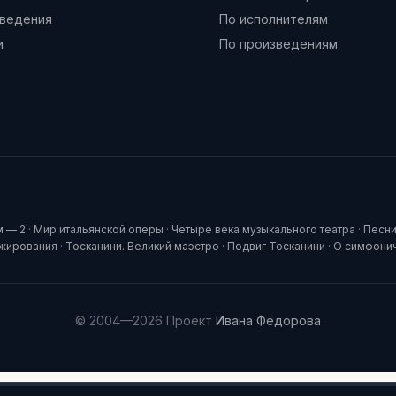
ведения
По исполнителям
и
По произведениям
м — 2
·
Мир итальянской оперы
·
Четыре века музыкального театра
·
Песни
ижирования
·
Тосканини. Великий маэстро
·
Подвиг Тосканини
·
О симфони
© 2004—2026 Проект
Ивана Фёдорова