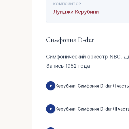
КОМПОЗИТОР
Луиджи Керубини
Симфония D-dur
Симфонический оркестр NBC. Д
Запись 1952 года
Керубини. Симфония D-dur (I часть
Керубини. Симфония D-dur (II часть 