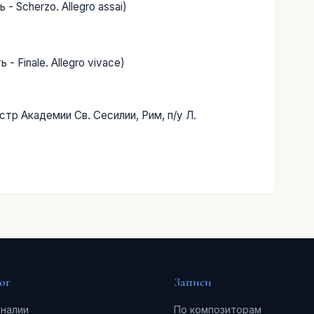
 - Scherzo. Allegro assai)
- Finale. Allegro vivace)
стр Академии Св. Сесилии, Рим, п/у Л.
ог
Записи
налии
По композиторам