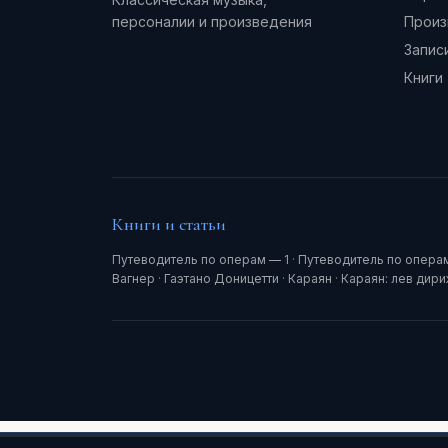
персоналии и произведения
Произ
Запис
Книги
Книги и статьи
Путеводитель по операм — 1
·
Путеводитель по опера
Вагнер
·
Гаэтано Доницетти
·
Караян
·
Караян: лев дир