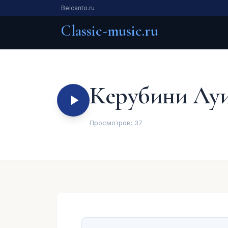
Belcanto.ru
Classic-music.ru
Керубини Луи
Просмотров:
37