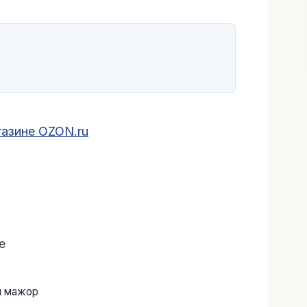
газине OZON.ru
е
я мажор