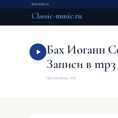
Belcanto.ru
Classic-music.ru
Бах Иоганн С
Записи в mp3
Просмотров:
709