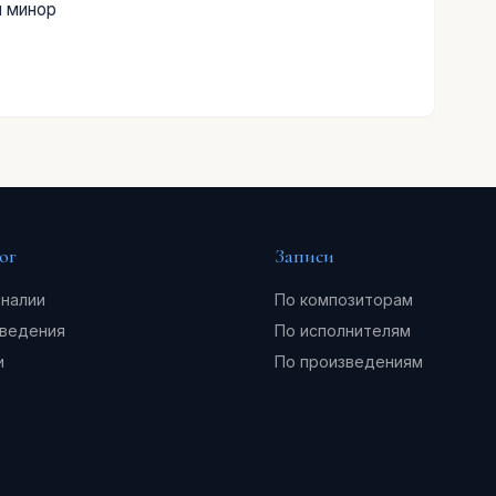
и минор
ог
Записи
налии
По композиторам
ведения
По исполнителям
и
По произведениям