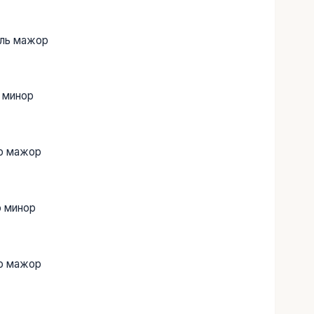
оль мажор
 минор
До мажор
о минор
До мажор