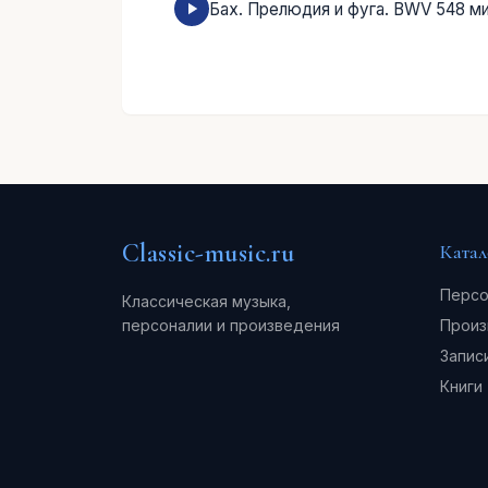
Бах. Прелюдия и фуга. BWV 548 м
Classic-music.ru
Катал
Персо
Классическая музыка,
персоналии и произведения
Произ
Запис
Книги