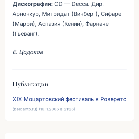
Дискография:
CD — Decca. Дир.
Арнонкур, Митридат (Винберг), Сифаре
(Марри), Аспазия (Кении), Фарначе
(Гьеванг).
Е. Цодоков
Публикации
XIX Моцартовский фестиваль в Роверето
(belcanto.ru)
(16.11.2006 в 21:26)