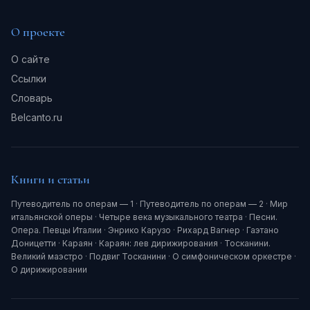
О проекте
О сайте
Ссылки
Словарь
Belcanto.ru
Книги и статьи
Путеводитель по операм — 1
·
Путеводитель по операм — 2
·
Мир
итальянской оперы
·
Четыре века музыкального театра
·
Песни.
Опера. Певцы Италии
·
Энрико Карузо
·
Рихард Вагнер
·
Гаэтано
Доницетти
·
Караян
·
Караян: лев дирижирования
·
Тосканини.
Великий маэстро
·
Подвиг Тосканини
·
О симфоническом оркестре
·
О дирижировании