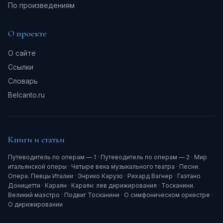
По произведениям
О проекте
О сайте
Ссылки
Словарь
Belcanto.ru
Книги и статьи
Путеводитель по операм — 1
·
Путеводитель по операм — 2
·
Мир
итальянской оперы
·
Четыре века музыкального театра
·
Песни.
Опера. Певцы Италии
·
Энрико Карузо
·
Рихард Вагнер
·
Гаэтано
Доницетти
·
Караян
·
Караян: лев дирижирования
·
Тосканини.
Великий маэстро
·
Подвиг Тосканини
·
О симфоническом оркестре
·
О дирижировании