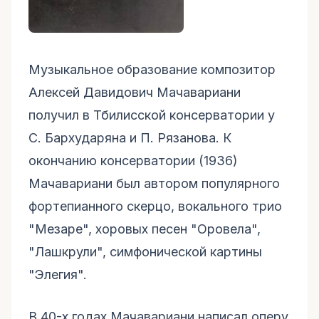
Музыкальное образование композитор
Алексей Давидович Мачавариани
получил в Тбилисской консерватории у
С. Бархударяна и П. Рязанова. К
окончанию консерватории (1936)
Мачавариани был автором популярного
фортепианного скерцо, вокального трио
"Мезаре", хоровых песен "Оровела",
"Лашкрули", симфонической картины
"Элегия".
В 40-х годах Мачавариани написал оперу