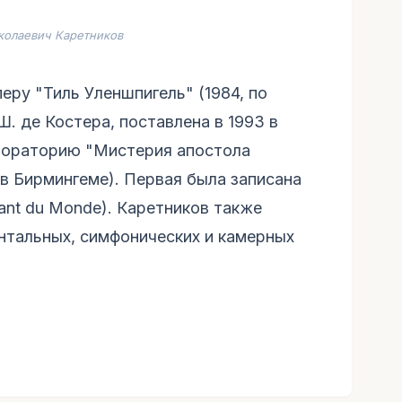
колаевич Каретников
еру "Тиль Уленшпигель" (1984, по
. де Костера, поставлена в 1993 в
у-ораторию "Мистерия апостола
5 в Бирмингеме). Первая была записана
hant du Monde). Каретников также
нтальных, симфонических и камерных