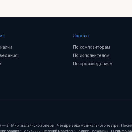
ог
Записи
налии
По композиторам
ведения
По исполнителям
и
По произведениям
м — 2
·
Мир итальянской оперы
·
Четыре века музыкального театра
·
Песни
ижирования
·
Тосканини. Великий маэстро
·
Подвиг Тосканини
·
О симфони