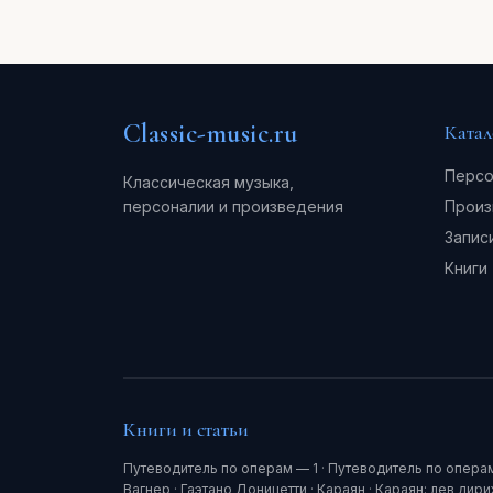
Classic-music.ru
Катал
Персо
Классическая музыка,
персоналии и произведения
Произ
Запис
Книги
Книги и статьи
Путеводитель по операм — 1
·
Путеводитель по опера
Вагнер
·
Гаэтано Доницетти
·
Караян
·
Караян: лев дир