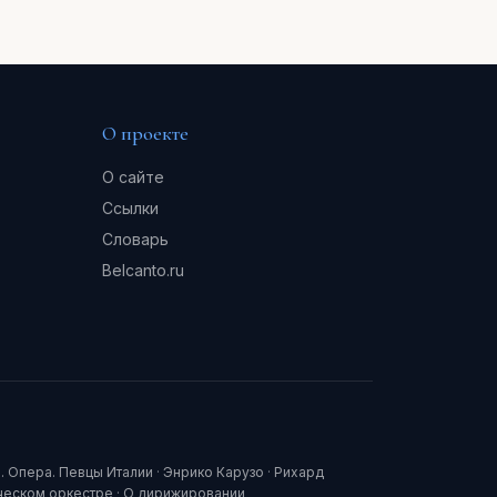
О проекте
О сайте
Ссылки
Словарь
Belcanto.ru
. Опера. Певцы Италии
·
Энрико Карузо
·
Рихард
ческом оркестре
·
О дирижировании