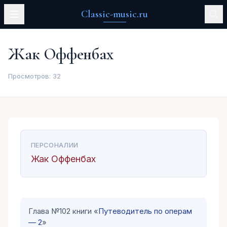
Classic-music.ru
Жак Оффенбах
Просмотров:
32
ПЕРСОНАЛИИ
Жак Оффенбах
Глава №102 книги «
Путеводитель по операм
— 2
»