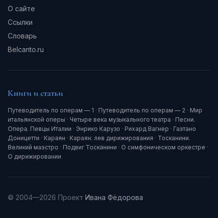
О сайте
Ссылки
Словарь
Belcanto.ru
Книги и статьи
Путеводитель по операм — 1
·
Путеводитель по операм — 2
·
Мир
итальянской оперы
·
Четыре века музыкального театра
·
Песни.
Опера. Певцы Италии
·
Энрико Карузо
·
Рихард Вагнер
·
Гаэтано
Доницетти
·
Караян
·
Караян: лев дирижирования
·
Тосканини.
Великий маэстро
·
Подвиг Тосканини
·
О симфоническом оркестре
·
О дирижировании
© 2004—2026 Проект
Ивана Фёдорова