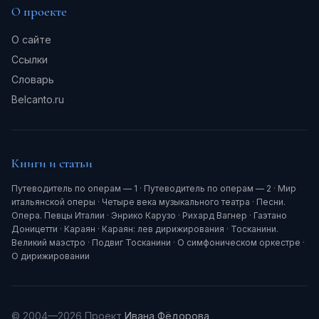
О проекте
О сайте
Ссылки
Словарь
Belcanto.ru
Книги и статьи
Путеводитель по операм — 1
·
Путеводитель по операм — 2
·
Мир
итальянской оперы
·
Четыре века музыкального театра
·
Песни.
Опера. Певцы Италии
·
Энрико Карузо
·
Рихард Вагнер
·
Гаэтано
Доницетти
·
Караян
·
Караян: лев дирижирования
·
Тосканини.
Великий маэстро
·
Подвиг Тосканини
·
О симфоническом оркестре
·
О дирижировании
© 2004—2026 Проект
Ивана Фёдорова