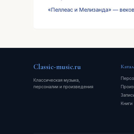
«Пеллеас и Мелизанда» — веко
Classic-music.ru
Катал
Персо
Классическая музыка,
персоналии и произведения
Произ
Запис
Книги