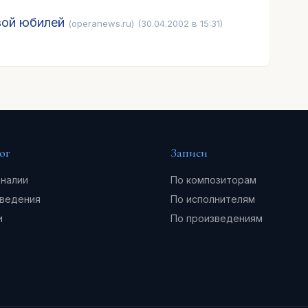
вой юбилей
(operanews.ru)
(30.04.2002 в 15:31)
ог
Записи
налии
По композиторам
ведения
По исполнителям
и
По произведениям