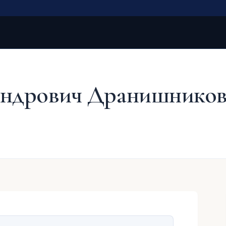
андрович Дранишнико