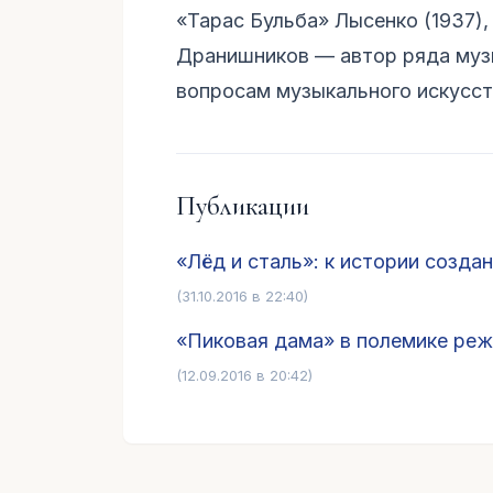
«Тарас Бульба» Лысенко (1937),
Дранишников — автор ряда музы
вопросам музыкального искусст
Публикации
«Лёд и сталь»: к истории созда
(31.10.2016 в 22:40)
«Пиковая дама» в полемике реж
(12.09.2016 в 20:42)