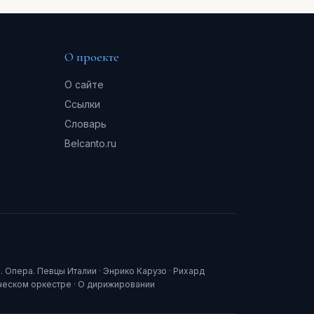
О проекте
О сайте
Ссылки
Словарь
Belcanto.ru
. Опера. Певцы Италии
·
Энрико Карузо
·
Рихард
ческом оркестре
·
О дирижировании