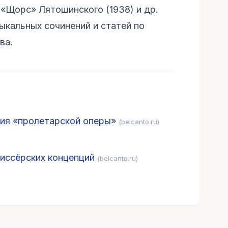
 «Щорс» Лятошинского (1938) и др.
кальных сочинений и статей по
ва.
ния «пролетарской оперы»
(belcanto.ru)
иссёрских концепций
(belcanto.ru)