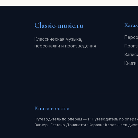
Classic-music.ru
Катал
Персо
Классическая музыка,
персоналии и произведения
Произ
Запис
Книги
Книги и статьи
Путеводитель по операм — 1
·
Путеводитель по опера
Вагнер
·
Гаэтано Доницетти
·
Караян
·
Караян: лев дир