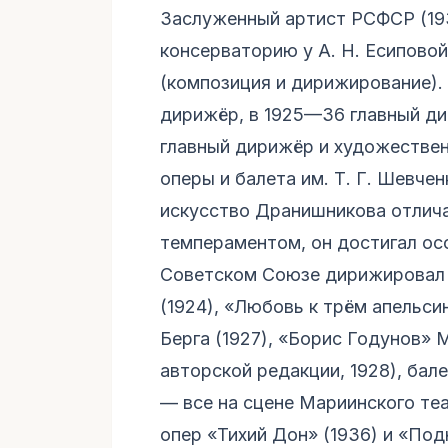
Заслуженный артист РСФСР (193
консерваторию у А. Н. Есиповой
(композиция и дирижирование). 
дирижёр, в 1925—36 главный ди
главный дирижёр и художествен
оперы и балета им. Т. Г. Шевче
искусство Дранишникова отлича
темпераментом, он достигал ос
Советском Союзе дирижировал 
(1924), «Любовь к трём апельси
Берга (1927), «Борис Годунов» 
авторской редакции, 1928), ба
— все на сцене Мариинского те
опер «Тихий Дон» (1936) и «Под