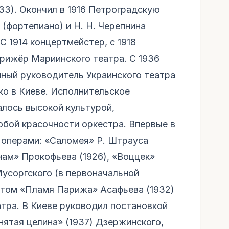
3). Окончил в 1916 Петроградскую
 (фортепиано) и Н. Н. Черепнина
С 1914 концертмейстер, с 1918
рижёр Мариинского театра. С 1936
ный руководитель Украинского театра
нко в Киеве. Исполнительское
лось высокой культурой,
обой красочности оркестра. Впервые в
операми: «Саломея» Р. Штрауса
нам» Прокофьева (1926), «Воццек»
Мусоргского (в первоначальной
летом «Пламя Парижа» Асафьева (1932)
атра. В Киеве руководил постановкой
нятая целина» (1937) Дзержинского,