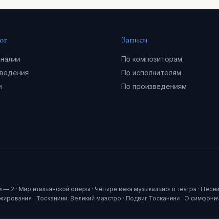
ог
Записи
налии
По композиторам
ведения
По исполнителям
и
По произведениям
м — 2
·
Мир итальянской оперы
·
Четыре века музыкального театра
·
Песни
ижирования
·
Тосканини. Великий маэстро
·
Подвиг Тосканини
·
О симфони